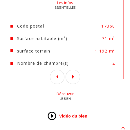
Idéalement située sur la commune de SAINT 
Les infos
AIGULIN, avec commerces, cabinet médical, 
ESSENTIELLES
pharmacie, écoles de la maternelle au 
collège et GARE SNCF ( ligne BORDEAUX - 
ANGOULEME )
Caractéristiques
Valeurs
Code postal
17360
Les informations sur les risques auxquels ce bien 
Surface habitable (m²)
71 m²
est exposé sont disponibles sur le site 
Géorisques
surface terrain
1 192 m²
Nombre de chambre(s)
2
Découvrir
LE BIEN
Vidéo du bien