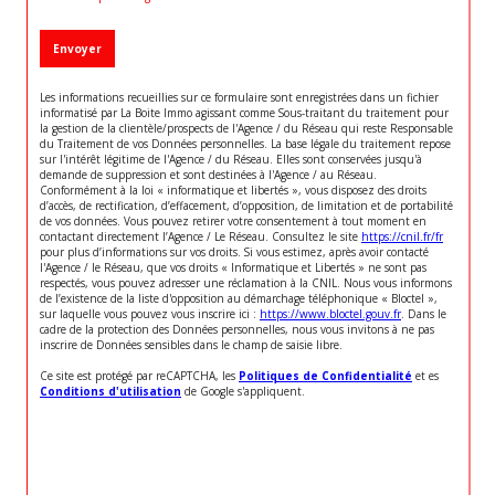
Envoyer
Les informations recueillies sur ce formulaire sont enregistrées dans un fichier
informatisé par La Boite Immo agissant comme Sous-traitant du traitement pour
la gestion de la clientèle/prospects de l'Agence / du Réseau qui reste Responsable
du Traitement de vos Données personnelles. La base légale du traitement repose
sur l'intérêt légitime de l'Agence / du Réseau. Elles sont conservées jusqu'à
demande de suppression et sont destinées à l'Agence / au Réseau.
Conformément à la loi « informatique et libertés », vous disposez des droits
d’accès, de rectification, d’effacement, d’opposition, de limitation et de portabilité
de vos données. Vous pouvez retirer votre consentement à tout moment en
contactant directement l’Agence / Le Réseau. Consultez le site
https://cnil.fr/fr
pour plus d’informations sur vos droits. Si vous estimez, après avoir contacté
l'Agence / le Réseau, que vos droits « Informatique et Libertés » ne sont pas
respectés, vous pouvez adresser une réclamation à la CNIL. Nous vous informons
de l’existence de la liste d'opposition au démarchage téléphonique « Bloctel »,
sur laquelle vous pouvez vous inscrire ici :
https://www.bloctel.gouv.fr
. Dans le
cadre de la protection des Données personnelles, nous vous invitons à ne pas
inscrire de Données sensibles dans le champ de saisie libre.
Ce site est protégé par reCAPTCHA, les
Politiques de Confidentialité
et es
Conditions d'utilisation
de Google s'appliquent.