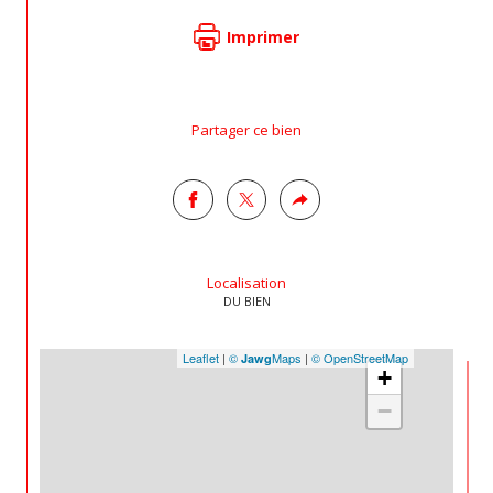
Imprimer
Partager ce bien
Localisation
DU BIEN
Leaflet
|
©
Maps
|
© OpenStreetMap
Jawg
+
−