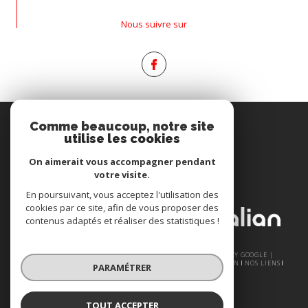
Nous suivre sur
Espace
Comme beaucoup, notre site
PROPRIÉTAIRE
utilise les cookies
Se connecter
On aimerait vous accompagner pendant
votre visite.
Nous
En poursuivant, vous acceptez l'utilisation des
ADHÉRONS
cookies par ce site, afin de vous proposer des
contenus adaptés et réaliser des statistiques !
© 2026 | TOUS DROITS RÉSERVÉS | TRADUCTION POWERED BY GOOGLE |
NOS HONORAIRES
PLAN DU SITE
MENTIONS LÉGALES
ADMIN
NOS LIENS
PARAMÉTRER
POLITIQUE RGPD
COOKIES
TOUT ACCEPTER