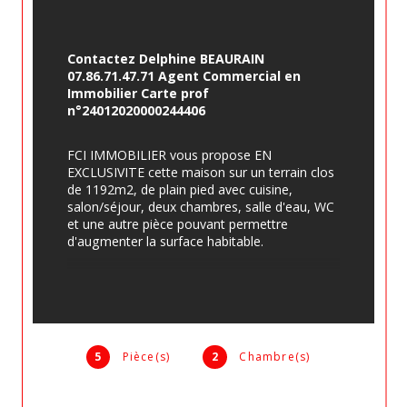
Contactez Delphine BEAURAIN 
07.86.71.47.71 Agent Commercial en 
Immobilier Carte prof 
n°24012020000244406
FCI IMMOBILIER vous propose EN 
EXCLUSIVITE cette maison sur un terrain clos 
de 1192m2, de plain pied avec cuisine, 
salon/séjour, deux chambres, salle d'eau, WC 
et une autre pièce pouvant permettre 
d'augmenter la surface habitable.
DOUBLE VITRAGE - ISOLATION - POMPE A 
CHALEUR - TOITURE NEUVE et ELECTRICITE 
CONFORME
5
Pièce(s)
2
Chambre(s)
Garage de 28m2 indépendant et puits