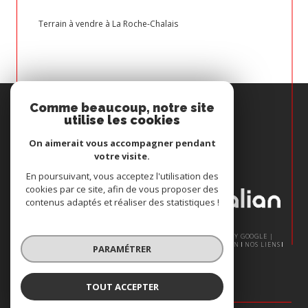
Terrain à vendre à La Roche-Chalais
Espace
Comme beaucoup, notre site
PROPRIÉTAIRE
utilise les cookies
Se connecter
On aimerait vous accompagner pendant
votre visite.
Nous
En poursuivant, vous acceptez l'utilisation des
ADHÉRONS
cookies par ce site, afin de vous proposer des
contenus adaptés et réaliser des statistiques !
© 2026 | TOUS DROITS RÉSERVÉS | TRADUCTION POWERED BY GOOGLE |
NOS HONORAIRES
PLAN DU SITE
MENTIONS LÉGALES
ADMIN
NOS LIENS
PARAMÉTRER
POLITIQUE RGPD
COOKIES
TOUT ACCEPTER