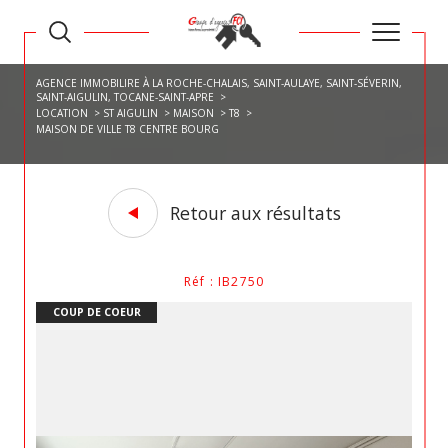
AGENCE IMMOBILIRE À LA ROCHE-CHALAIS, SAINT-AULAYE, SAINT-SÉVERIN,
SAINT-AIGULIN, TOCANE-SAINT-APRE
LOCATION
ST AIGULIN
MAISON
T8
MAISON DE VILLE T8 CENTRE BOURG
Retour aux résultats
Réf : IB2750
COUP DE COEUR