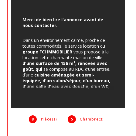
Merci de bien lire l'annonce avant de 
nous contacter.
Dans un environnement calme, proche de 
toutes commodités, le service location du 
groupe FCI IMMOBILIER 
vous propose à la 
location cette charmante maison de ville
d'une surface de 156 m², rénovée avec 
goût, qui
 se compose au RDC d’une entrée, 
d'une 
cuisine aménagée et semi-
équipée, d'un salon/séjour, d'un bureau, 
d'une salle d'eau avec douche, d'un
WC, 
d'une buanderie/cellier et d'un garage 
attenant
. Au 1er étage, un palier dessert un 
WC et cinq chambres spacieuses et 
lumineuses dont deux avec un accès terrasse 
et deux avec un accès balcon. Pas de jardin 
8
Pièce(s)
5
Chambre(s)
pas garage, parking à proximité.
DISPONIBLE DE SUITE - MERCI DE VÉRIFIER 