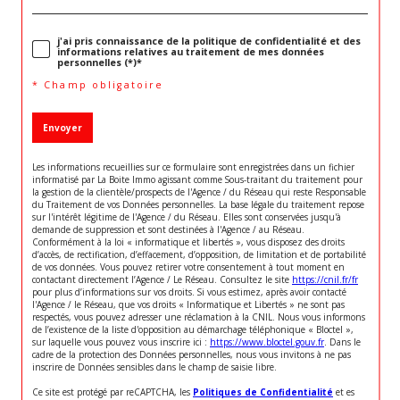
j'ai pris connaissance de la politique de confidentialité et des
informations relatives au traitement de mes données
personnelles (*)*
* Champ obligatoire
Envoyer
Les informations recueillies sur ce formulaire sont enregistrées dans un fichier
informatisé par La Boite Immo agissant comme Sous-traitant du traitement pour
la gestion de la clientèle/prospects de l'Agence / du Réseau qui reste Responsable
du Traitement de vos Données personnelles. La base légale du traitement repose
sur l'intérêt légitime de l'Agence / du Réseau. Elles sont conservées jusqu'à
demande de suppression et sont destinées à l'Agence / au Réseau.
Conformément à la loi « informatique et libertés », vous disposez des droits
d’accès, de rectification, d’effacement, d’opposition, de limitation et de portabilité
de vos données. Vous pouvez retirer votre consentement à tout moment en
contactant directement l’Agence / Le Réseau. Consultez le site
https://cnil.fr/fr
pour plus d’informations sur vos droits. Si vous estimez, après avoir contacté
l'Agence / le Réseau, que vos droits « Informatique et Libertés » ne sont pas
respectés, vous pouvez adresser une réclamation à la CNIL. Nous vous informons
de l’existence de la liste d'opposition au démarchage téléphonique « Bloctel »,
sur laquelle vous pouvez vous inscrire ici :
https://www.bloctel.gouv.fr
. Dans le
cadre de la protection des Données personnelles, nous vous invitons à ne pas
inscrire de Données sensibles dans le champ de saisie libre.
Ce site est protégé par reCAPTCHA, les
Politiques de Confidentialité
et es