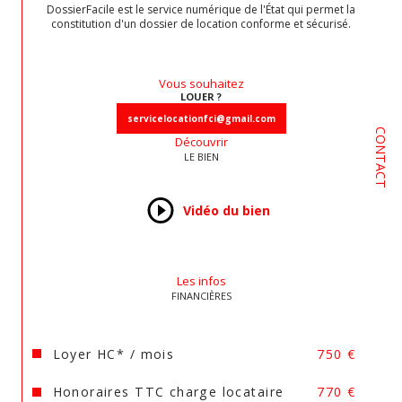
Déposez votre dossier de candidature 
DossierFacile est le service numérique de l'État qui permet la
directement sur notre site internet 
constitution d'un dossier de location conforme et sécurisé.
groupe d'agences FCI IMMOBILIER." 
www.agence-immobiliere-dordogne.com
 ou 
contacter la responsable du service location 
Vous souhaitez
Isabelle, au 06.47.27.45.12 ou par mail 
LOUER ?
servicelocationfci@gmail.com
servicelocationfci@gmail.com
CONTACT
Découvrir
Les informations sur les risques auxquels ce bien 
LE BIEN
est exposé sont disponibles sur le site 
Géorisques
Vidéo du bien
Les infos
FINANCIÈRES
Loyer HC* / mois
750 €
Honoraires TTC charge locataire
770 €