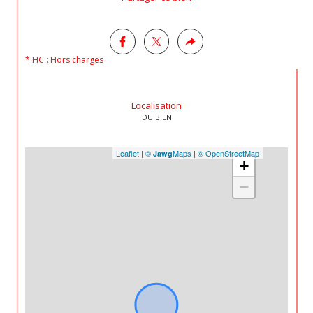
* HC : Hors charges
Localisation
DU BIEN
Leaflet
|
©
Maps
|
© OpenStreetMap
Jawg
+
−