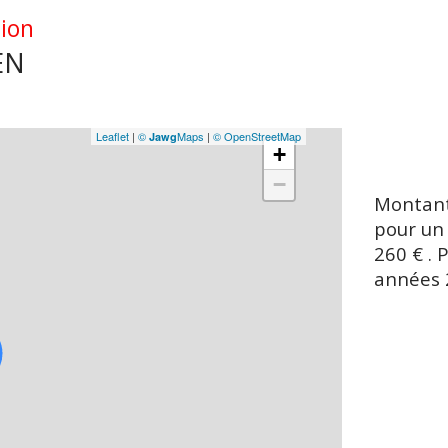
tion
EN
Leaflet
|
©
Maps
|
© OpenStreetMap
Jawg
+
−
Montant
pour un
260 € . 
années 