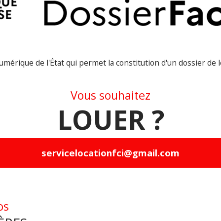
loc
Loy
Ent
gar
numérique de l'État qui permet la constitution d'un dossier de 
don
Vous souhaitez
En 
LOUER ?
dos
lun
imp
servicelocationfci@gmail.com
"Ce
vot
dir
os
gro