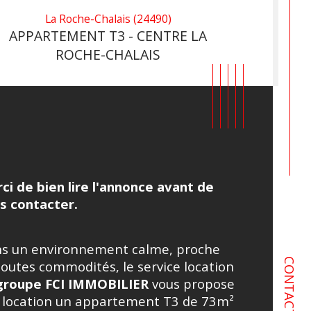
La Roche-Chalais (24490)
APPARTEMENT T3 - CENTRE LA
ROCHE-CHALAIS
ci de bien lire l'annonce avant de 
s contacter.
s un environnement calme, proche 
CONTACT
toutes commodités, le service location 
istiques
Valeurs
mbre de pièces
groupe FCI IMMOBILIER 
vous propose 
a location un appartement T3 de 73m² 
ublé