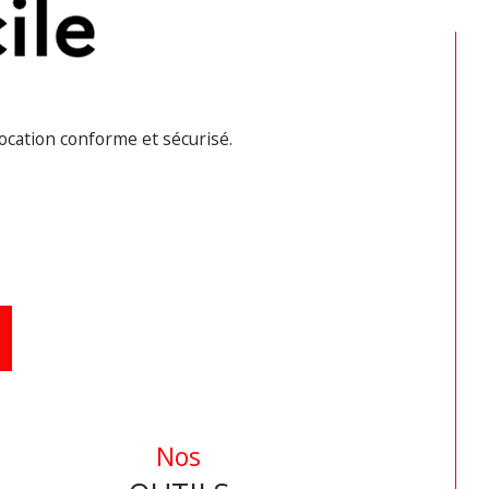
ataire, détecteur de fumée.
er 600€00 – Charges 45€00 (OM – 
retien chaudière - EAU) - Dépôt de 
antie 600€00 – Frais agence 576€00 
location conforme et sécurisé.
t EDL 216€00
gestion locative, candidature sur 
sier. Visites possibles en semaine du 
di au vendredi de 9h00 à 19h00 sauf 
ératif professionnel.
 bien vous intéresse ? Déposez 
re dossier de candidature 
ectement sur notre site internet 
Nos
upe d'agences FCI IMMOBILIER." 