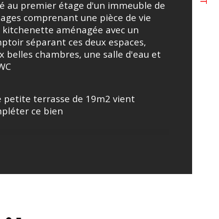
ué au premier étage d'un immeuble de 
tages comprenant une pièce de vie 
age
 kitchenette aménagée avec un 
ptoir séparant ces deux espaces, 
e
x belles chambres, une salle d'eau et 
WC
 petite terrasse de 19m2 vient 
pléter ce bien
PONIBLE DEBUT SEPTEMBRE - 
CI DE VÉRIFIER VOTRE PRÉAVIS
.
ctéristiques : Chauffage gaz de ville, 
, menuiseries PVC, double vitrage, 
E, connexion fibre à charge du 