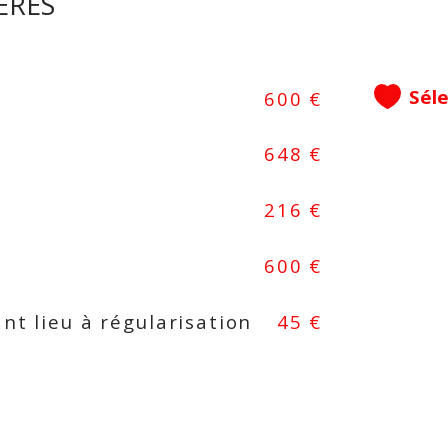
ÈRES
www
con
loca
par
Sél
600 €
Les 
648 €
est 
216 €
600 €
nt lieu à régularisation
45 €