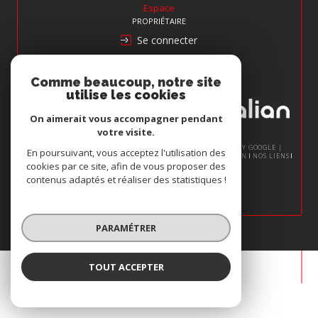
Espace
PROPRIÉTAIRE
Se connecter
Nous
Comme beaucoup, notre site
ADHÉRONS
utilise les cookies
On aimerait vous accompagner pendant
votre visite.
© 2026 | TOUS DROITS RÉSERVÉS | TRADUCTION POWERED BY GOOGLE |
En poursuivant, vous acceptez l'utilisation des
NOS HONORAIRES
PLAN DU SITE
MENTIONS LÉGALES
ADMIN
NOS LIENS
cookies par ce site, afin de vous proposer des
POLITIQUE RGPD
COOKIES
contenus adaptés et réaliser des statistiques !
PARAMÉTRER
TOUT ACCEPTER