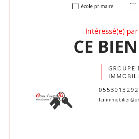
école primaire
Intéressé(e) par
CE BIEN
GROUPE 
IMMOBIL
0553913292
fci-immobilier@o