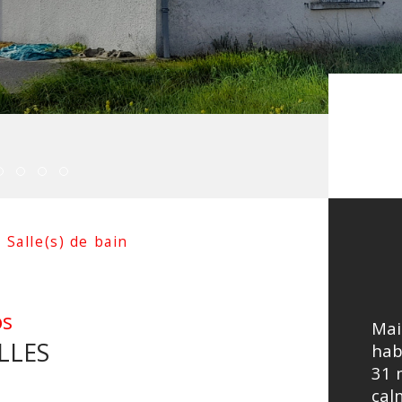
Salle(s) de bain
os
Mai
LLES
hab
31 
cal