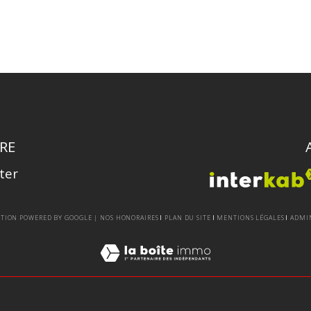
RE
ter
UCTION POWERED BY GOOGLE |
NOS HONORAIRES
PLAN DU SITE
MENTIONS LÉGALES
ADMI