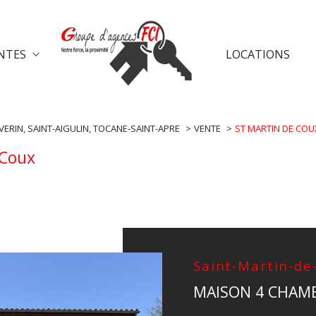
e-chalais
ventes saint-aulaye
vent
NTES
LOCATIONS
voir les
1
annonces
VERIN, SAINT-AIGULIN, TOCANE-SAINT-APRE
VENTE
ST MARTIN DE COU
uer
Estimer
-Coux
1
LOCALISATION
BUDGET
nnée
immo pro
Saint-Martin-de
MAISON 4 CHAM