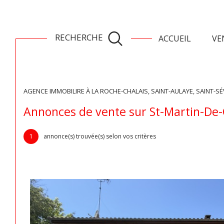
toutes les ventes
ventes la roch
RECHERCHE
ACCUEIL
VE
AGENCE IMMOBILIRE À LA ROCHE-CHALAIS, SAINT-AULAYE, SAINT-SÉ
Acheter
Lo
de l'ancien
Annonces de vente sur St-Martin-De
TYPE DE BIEN
de l'ancien
à l'a
1
annonce(s) trouvée(s) selon vos critères
de l'immo pro
de l'
17360 - Saint-Martin-de-Coux