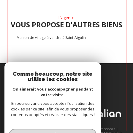
L'agence
VOUS PROPOSE D'AUTRES BIENS
Maison de village à vendre à Saint-Aigulin
Espace
Comme beaucoup, notre site
PROPRIÉTAIRE
utilise les cookies
Se connecter
On aimerait vous accompagner pendant
votre visite.
Nous
En poursuivant, vous acceptez l'utilisation des
ADHÉRONS
cookies par ce site, afin de vous proposer des
contenus adaptés et réaliser des statistiques !
© 2026 | TOUS DROITS RÉSERVÉS | TRADUCTION POWERED BY GOOGLE |
NOS HONORAIRES
PLAN DU SITE
MENTIONS LÉGALES
ADMIN
NOS LIENS