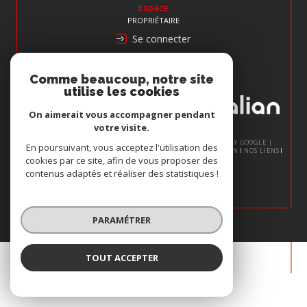
Espace
PROPRIÉTAIRE
Se connecter
Nous
Comme beaucoup, notre site
ADHÉRONS
utilise les cookies
On aimerait vous accompagner pendant
votre visite.
© 2026 | TOUS DROITS RÉSERVÉS | TRADUCTION POWERED BY GOOGLE |
En poursuivant, vous acceptez l'utilisation des
NOS HONORAIRES
PLAN DU SITE
MENTIONS LÉGALES
ADMIN
NOS LIENS
cookies par ce site, afin de vous proposer des
POLITIQUE RGPD
COOKIES
contenus adaptés et réaliser des statistiques !
PARAMÉTRER
TOUT ACCEPTER