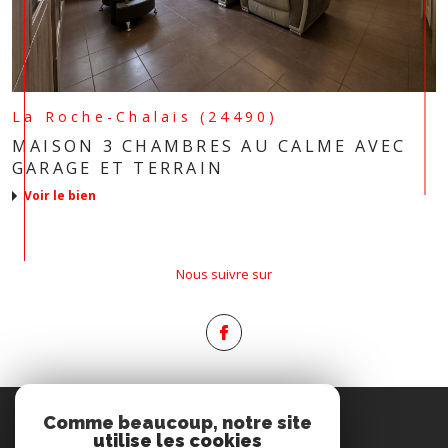
La Roche-Chalais (24490)
MAISON 3 CHAMBRES AU CALME AVEC
GARAGE ET TERRAIN
voir le bien
Nous suivre sur
Espace
Comme beaucoup, notre site
PROPRIÉTAIRE
utilise les cookies