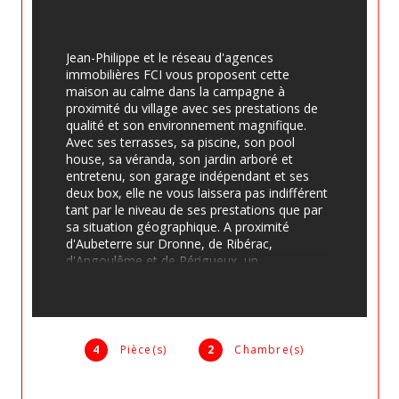
Jean-Philippe et le réseau d'agences 
immobilières FCI vous proposent cette 
maison au calme dans la campagne à 
proximité du village avec ses prestations de 
qualité et son environnement magnifique. 
Avec ses terrasses, sa piscine, son pool 
house, sa véranda, son jardin arboré et 
entretenu, son garage indépendant et ses 
deux box, elle ne vous laissera pas indifférent 
tant par le niveau de ses prestations que par 
sa situation géographique. A proximité 
d'Aubeterre sur Dronne, de Ribérac, 
d'Angoulême et de Périgueux, un 
emplacement de choix pour une maison de 
qualité. Une chambre en rez de chaussée, 
une chambre et un bureau à l'étage. Maison 
très agréable à vivre et fonctionnelle. 
Assainissement conforme. Pas de travaux à 
4
Pièce(s)
2
Chambre(s)
prévoir. Ne perdez pas de temps pour la 
visiter !  Annonce diffusée par Jean-Philippe 
FAVAREL Iinscrit sous le 