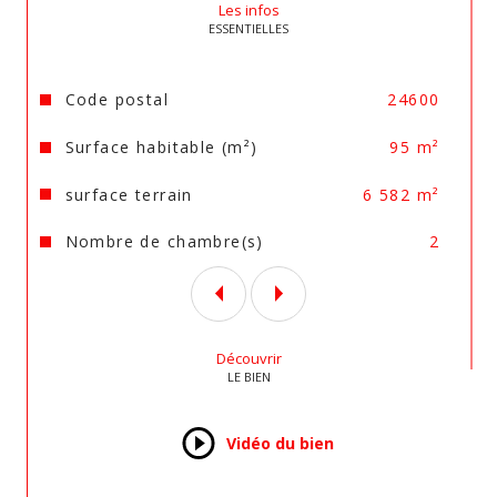
Les infos
n°24012020000244417 au registre des 
ESSENTIELLES
agents commerciaux de Périgueux.
Les informations sur les risques auxquels ce bien 
Caractéristiques
Valeurs
Code postal
24600
est exposé sont disponibles sur le site 
Géorisques
Surface habitable (m²)
95 m²
surface terrain
6 582 m²
Nombre de chambre(s)
2
Découvrir
LE BIEN
Vidéo du bien