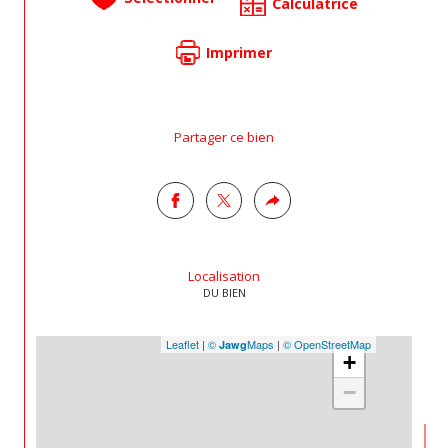
Calculatrice
Imprimer
Partager ce bien
Localisation
DU BIEN
Leaflet
|
©
Maps
|
© OpenStreetMap
Jawg
+
−