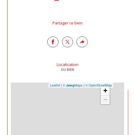
n°2401 2022 000 000 029
Partager ce bien
Localisation
DU BIEN
Leaflet
|
©
Maps
|
© OpenStreetMap
Jawg
+
−