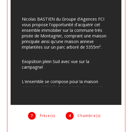
Nicolas BASTIEN du Groupe d'Agences FCI 
vous propose l'opportunité d'acquérir cet 
ensemble immobilier sur la commune trés 
prisée de Montagrier, comprant une maison 
principale ainsi qu'une maison annexe 
implantées sur un parc arboré de 5355m².
Exopsition plein Sud avec vue sur la 
campagne!
L'ensemble se compose pour la maison 
principale (172m²) d'une entrée desservant 
une cuisine, WC, salle de bains, deux 
chambres, salon, véranda (chauffée) en rez 
de chaussée, un palier desservant deux 
chambres dont une avec dressing, un WC, 
une salle d'eau à l'étage, un garage ne rez de 
7
Pièce(s)
4
Chambre(s)
jardin.