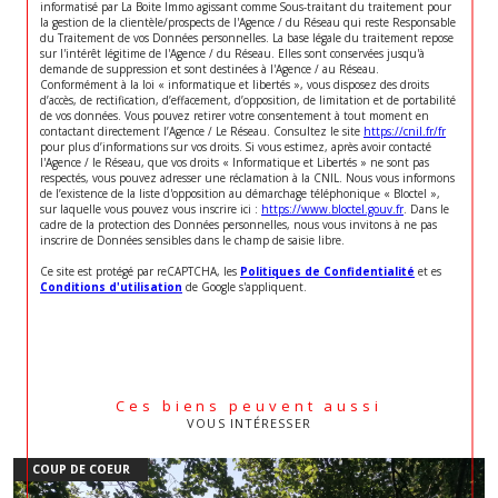
informatisé par La Boite Immo agissant comme Sous-traitant du traitement pour
la gestion de la clientèle/prospects de l'Agence / du Réseau qui reste Responsable
du Traitement de vos Données personnelles. La base légale du traitement repose
sur l'intérêt légitime de l'Agence / du Réseau. Elles sont conservées jusqu'à
demande de suppression et sont destinées à l'Agence / au Réseau.
Conformément à la loi « informatique et libertés », vous disposez des droits
d’accès, de rectification, d’effacement, d’opposition, de limitation et de portabilité
de vos données. Vous pouvez retirer votre consentement à tout moment en
contactant directement l’Agence / Le Réseau. Consultez le site
https://cnil.fr/fr
pour plus d’informations sur vos droits. Si vous estimez, après avoir contacté
l'Agence / le Réseau, que vos droits « Informatique et Libertés » ne sont pas
respectés, vous pouvez adresser une réclamation à la CNIL. Nous vous informons
de l’existence de la liste d'opposition au démarchage téléphonique « Bloctel »,
sur laquelle vous pouvez vous inscrire ici :
https://www.bloctel.gouv.fr
. Dans le
cadre de la protection des Données personnelles, nous vous invitons à ne pas
inscrire de Données sensibles dans le champ de saisie libre.
Ce site est protégé par reCAPTCHA, les
Politiques de Confidentialité
et es
Conditions d'utilisation
de Google s'appliquent.
Ces biens peuvent aussi
VOUS INTÉRESSER
COUP DE COEUR