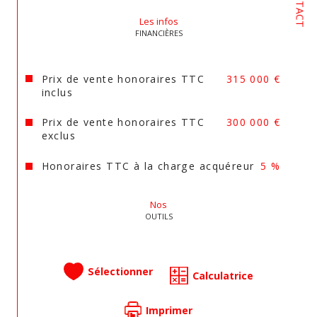
CONTACT
Double vitrage bois sur la maison annexe
Les infos
FINANCIÈRES
L'ensemble est relié au tout à l'égout
Prix de vente honoraires TTC
315 000 €
Portail électrique
inclus
Portes garages motorisées
Prix de vente honoraires TTC
300 000 €
exclus
Honoraires TTC à la charge acquéreur
5 %
Pour toutes questions ou informations 
complémentaires contactez Nicolas
Nos
OUTILS
Si vous êtes vous aussi vendeurs, contactez 
nous pour faire une estimation gratuite de 
votre bien!
Sélectionner
Calculatrice
Agent Commercial en Immobilier Carte prof 
Imprimer