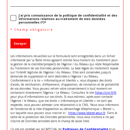
j'ai pris connaissance de la politique de confidentialité et des
informations relatives au traitement de mes données
personnelles (*)*
* Champ obligatoire
Envoyer
Les informations recueillies sur ce formulaire sont enregistrées dans un fichier
informatisé par La Boite Immo agissant comme Sous-traitant du traitement pour
la gestion de la clientèle/prospects de l'Agence / du Réseau qui reste Responsable
du Traitement de vos Données personnelles. La base légale du traitement repose
sur l'intérêt légitime de l'Agence / du Réseau. Elles sont conservées jusqu'à
demande de suppression et sont destinées à l'Agence / au Réseau.
Conformément à la loi « informatique et libertés », vous disposez des droits
d’accès, de rectification, d’effacement, d’opposition, de limitation et de portabilité
de vos données. Vous pouvez retirer votre consentement à tout moment en
contactant directement l’Agence / Le Réseau. Consultez le site
https://cnil.fr/fr
pour plus d’informations sur vos droits. Si vous estimez, après avoir contacté
l'Agence / le Réseau, que vos droits « Informatique et Libertés » ne sont pas
respectés, vous pouvez adresser une réclamation à la CNIL. Nous vous informons
de l’existence de la liste d'opposition au démarchage téléphonique « Bloctel »,
sur laquelle vous pouvez vous inscrire ici :
https://www.bloctel.gouv.fr
. Dans le
cadre de la protection des Données personnelles, nous vous invitons à ne pas
inscrire de Données sensibles dans le champ de saisie libre.
Ce site est protégé par reCAPTCHA, les
Politiques de Confidentialité
et es