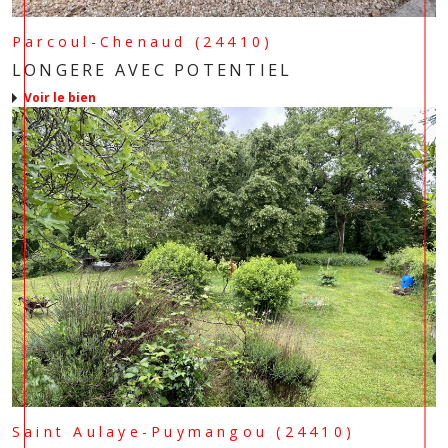
Parcoul-Chenaud (24410)
LONGERE AVEC POTENTIEL
voir le bien
Saint Aulaye-Puymangou (24410)