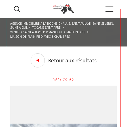
AGENCE IMMOBILIRE À LA ROCHE-CHALAIS, SAINT-AULAYE, SAINT-SÉVERIN,
SAINT-AIGULIN, TOCANE-SAINT-APRE
VENTE
SAINT AULAYE PUYMANGOU
MAISON
T8
MAISON DE PLAIN PIED AVEC 3 CHAMBRES
Retour aux résultats
Réf : CS152