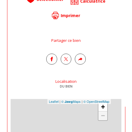
Calculatrice
Imprimer
Partager ce bien
Localisation
DU BIEN
Leaflet
|
©
Maps
|
© OpenStreetMap
Jawg
+
−