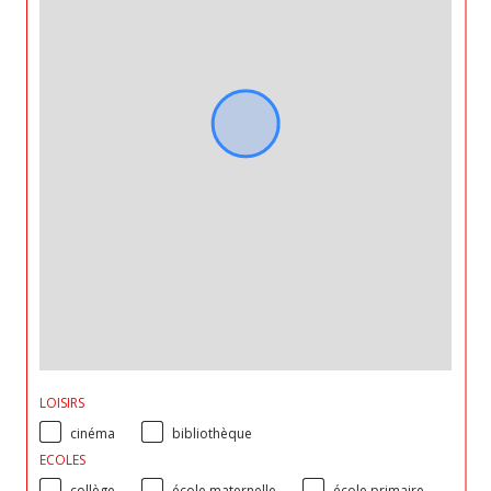
LOISIRS
cinéma
bibliothèque
ECOLES
collège
école maternelle
école primaire