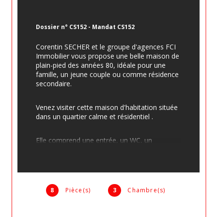
Dossier n° CS152 - Mandat CS152
Corentin SECHER et le groupe d'agences FCI 
Immobilier vous propose une belle maison de 
plain-pied des années 80, idéale pour une 
famille, un jeune couple ou comme résidence 
secondaire.
Venez visiter cette maison d'habitation située 
dans un quartier calme et résidentiel .
Elle comprend une entrée, un WC, un 
salon/salle à manger avec cheminée et une 
cuisine équipée séparée. Une salle d'eau avec 
baignoire et douche, ainsi que 3 chambres 
avec espaces de rangements, dont une 
donnant accès sur la terrasse en partie 
8
Pièce(s)
3
Chambre(s)
couverte complètent le bien.