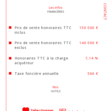
immobilier@orange.fr Annonce diffusée par 
CONTACT
Corentin SECHER inscrit sous le n°ADC 2401 
Les infos
FINANCIÈRES
2025 000 000 036 au registre des agents 
commerciaux de Périgueux.
Prix de vente honoraires TTC
150 000 €
inclus
Prix de vente honoraires TTC
140 000 €
exclus
Honoraires TTC à la charge
7,14 %
acquéreur
Taxe foncière annuelle
566 €
Nos
OUTILS
Sélectionner