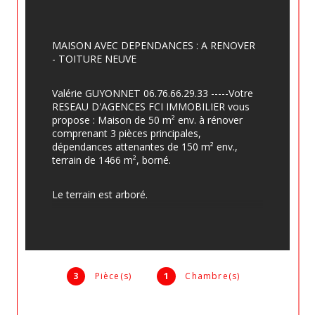
MAISON AVEC DEPENDANCES : A RENOVER 
- TOITURE NEUVE
Valérie GUYONNET 06.76.66.29.33 -----Votre 
RESEAU D'AGENCES FCI IMMOBILIER vous 
propose : Maison de 50 m² env. à rénover 
comprenant 3 pièces principales, 
dépendances attenantes de 150 m² env., 
terrain de 1466 m², borné.
Le terrain est arboré.
La toiture est neuve. Il faudra prévoir la 
création de l'assainissement individuel.
3
Pièce(s)
1
Chambre(s)
A 2 mns du village avec toutes les 
commodités, écoles, collège, médecins, 
pharmacie, supermarché, etc...