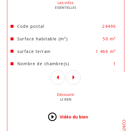
Les infos
ESSENTIELLES
www.agence-immobiliere-dordogne.com
Les informations sur les risques auxquels ce bien 
Caractéristiques
Valeurs
Code postal
24490
est exposé sont disponibles sur le site 
Géorisques
Surface habitable (m²)
50 m²
surface terrain
1 466 m²
Nombre de chambre(s)
1
Découvrir
LE BIEN
Vidéo du bien
CONTACT