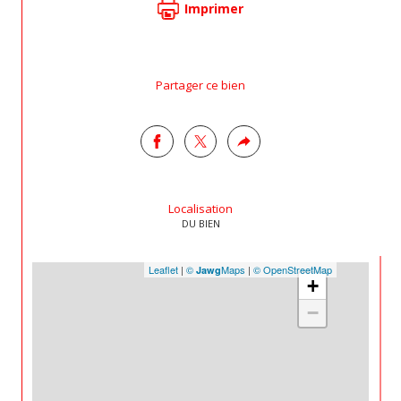
Imprimer
Partager ce bien
Localisation
DU BIEN
Leaflet
|
©
Maps
|
© OpenStreetMap
Jawg
+
−