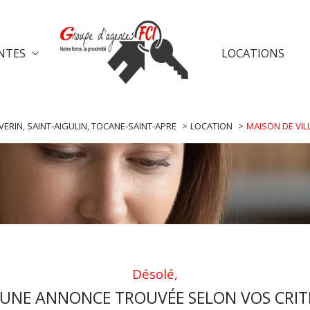
NTES
LOCATIONS
e-chalais
ventes saint-aulaye
vent
voir les
0
annonces
VERIN, SAINT-AIGULIN, TOCANE-SAINT-APRE
LOCATION
MAISON DE VIL
uer
Estimer
année
LOYER
nnée
immo pro
Désolé,
UNE ANNONCE TROUVÉE SELON VOS CRIT