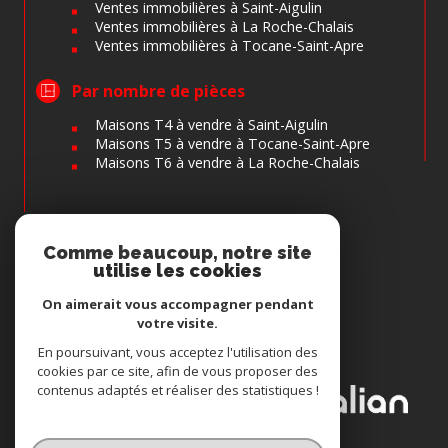
Ventes immobilières à Saint-Aigulin
Ventes immobilières à La Roche-Chalais
Ventes immobilières à Tocane-Saint-Apre
Par nombre de pièces
Maisons T4 à vendre à Saint-Aigulin
Maisons T5 à vendre à Tocane-Saint-Apre
Maisons T6 à vendre à La Roche-Chalais
Comme beaucoup, notre site
Espace
utilise les cookies
PROPRIÉTAIRE
Se connecter
On aimerait vous accompagner pendant
votre visite.
Nous
En poursuivant, vous acceptez l'utilisation des
ADHÉRONS
cookies par ce site, afin de vous proposer des
contenus adaptés et réaliser des statistiques !