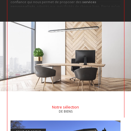
confiance qui nous permet de proposer des
services
personnalisés
, adaptés aux spécificités de chaque bien. Parce qu’un
bien immobilier
est bien plus qu’un simple actif, c’est un élément
de vie qui doit correspondre à vos valeurs et à votre vision de
l’avenir. Chez
FCI Immobilier
, nous abordons chaque dossier avec
cette philosophie : un bien doit résonner avec son propriétaire et
ses projets.
Transaction immobilière
Nous couvrons une large gamme de transactions, avec un savoir-
faire éprouvé et une connaissance fine du marché local. Que ce soit
pour des
ventes immobilières à Saint-Aigulin
, des
ventes
immobilières à La Roche-Chalais
ou des
ventes immobilières à
Tocane-Saint-Apre
, notre équipe vous offre des conseils éclairés et
une transparence totale. Nous savons que vendre un bien est
souvent chargé d’émotion, et nous mettons un point d’honneur à
simplifier ce processus pour vous.
Estimation immobilière
Évaluer la juste
valeur d’un bien
, c’est un art, un équilibre entre
Notre sélection
analyse de marché et compréhension des spécificités locales. Chez
DE BIENS
FCI Immobilier, nous réalisons une estimation immobilière précise
et rigoureuse, adaptée aux réalités du
marché de La Roche-
Chalais, Saint-Aulaye, Saint-Séverin, Saint-Aigulin et Tocane-
Saint-Apre
. Une estimation de qualité, c’est la clé pour une vente
réussie ou un investissement serein.