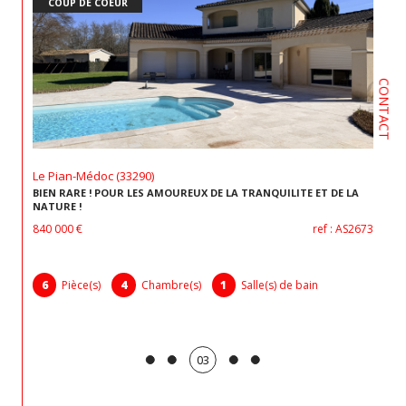
COUP DE COEUR
CONTACT
Le Pian-Médoc (33290)
BIEN RARE ! POUR LES AMOUREUX DE LA TRANQUILITE ET DE LA
NATURE !
840 000 €
ref : AS2673
6
Pièce(s)
4
Chambre(s)
1
Salle(s) de bain
03