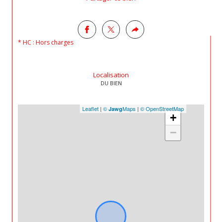
* HC : Hors charges
Localisation
DU BIEN
Leaflet
|
©
Maps
|
© OpenStreetMap
Jawg
+
−