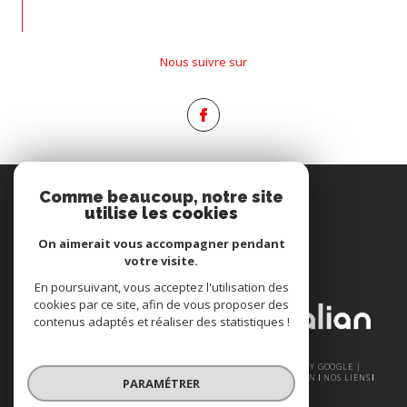
Nous suivre sur
Espace
Comme beaucoup, notre site
PROPRIÉTAIRE
utilise les cookies
Se connecter
On aimerait vous accompagner pendant
votre visite.
Nous
En poursuivant, vous acceptez l'utilisation des
ADHÉRONS
cookies par ce site, afin de vous proposer des
contenus adaptés et réaliser des statistiques !
© 2026 | TOUS DROITS RÉSERVÉS | TRADUCTION POWERED BY GOOGLE |
NOS HONORAIRES
PLAN DU SITE
MENTIONS LÉGALES
ADMIN
NOS LIENS
PARAMÉTRER
POLITIQUE RGPD
COOKIES