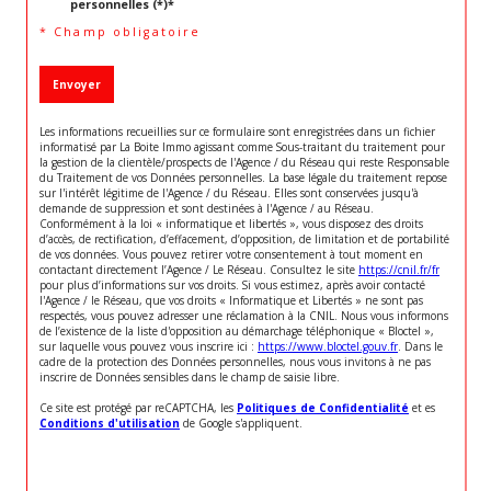
personnelles (*)*
* Champ obligatoire
Envoyer
Les informations recueillies sur ce formulaire sont enregistrées dans un fichier
informatisé par La Boite Immo agissant comme Sous-traitant du traitement pour
la gestion de la clientèle/prospects de l'Agence / du Réseau qui reste Responsable
du Traitement de vos Données personnelles. La base légale du traitement repose
sur l'intérêt légitime de l'Agence / du Réseau. Elles sont conservées jusqu'à
demande de suppression et sont destinées à l'Agence / au Réseau.
Conformément à la loi « informatique et libertés », vous disposez des droits
d’accès, de rectification, d’effacement, d’opposition, de limitation et de portabilité
de vos données. Vous pouvez retirer votre consentement à tout moment en
contactant directement l’Agence / Le Réseau. Consultez le site
https://cnil.fr/fr
pour plus d’informations sur vos droits. Si vous estimez, après avoir contacté
l'Agence / le Réseau, que vos droits « Informatique et Libertés » ne sont pas
respectés, vous pouvez adresser une réclamation à la CNIL. Nous vous informons
de l’existence de la liste d'opposition au démarchage téléphonique « Bloctel »,
sur laquelle vous pouvez vous inscrire ici :
https://www.bloctel.gouv.fr
. Dans le
cadre de la protection des Données personnelles, nous vous invitons à ne pas
inscrire de Données sensibles dans le champ de saisie libre.
Ce site est protégé par reCAPTCHA, les
Politiques de Confidentialité
et es
Conditions d'utilisation
de Google s'appliquent.