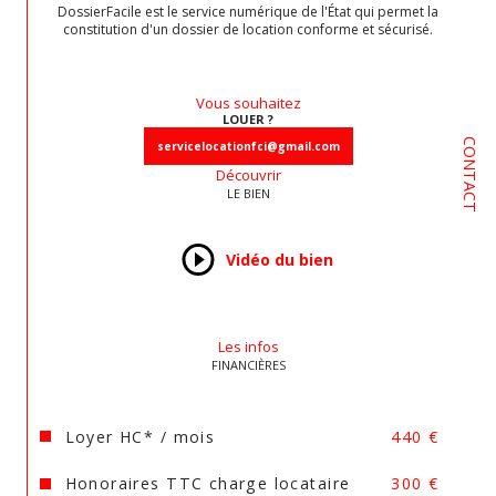
DossierFacile est le service numérique de l'État qui permet la
garantie Visale pourra être demandé - Pour 
constitution d'un dossier de location conforme et sécurisé.
toute information complémentaire ou pour 
organiser une visite : Isabelle – Service 
Location 06 47 27 45 12 - 
servicelocationfci@gmail.com
Vous souhaitez
LOUER ?
CONTACT
servicelocationfci@gmail.com
Déposez votre dossier de candidature 
directement sur : 
www.agence-immobiliere-
Découvrir
LE BIEN
dordogne.com
Les informations sur les risques auxquels ce bien 
est exposé sont disponibles sur le site 
Géorisques
Vidéo du bien
Les infos
FINANCIÈRES
Loyer HC* / mois
440 €
Honoraires TTC charge locataire
300 €